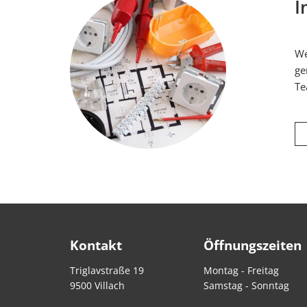
I
We
ge
Te
Kontakt
Öffnungszeiten
Triglavstraße 19
Montag - Freitag
9500 Villach
Samstag - Sonntag