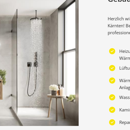
Herzlich w
Kärnten! Be
professione
Heizu
Wärm
Lüftu
Wärme
Anlag
Wass
Kami
Repa