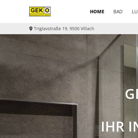
HOME
BAD
LU
Triglavstraße 19, 9500 Villach

G
IHR 