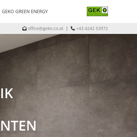
GEKO GREEN ENERGY
office@geko.co.at
|
+43 4242 53972


IK
RNTEN